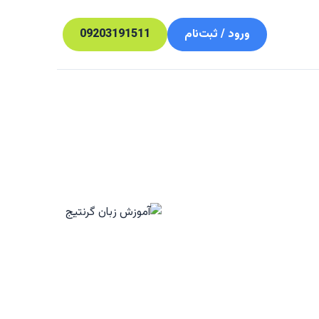
ورود / ثبت‌نام
09203191511