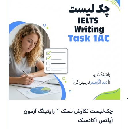
چک‌لیست نگارش تسک 1 رایتینگ آزمون
آیلتس آکادمیک