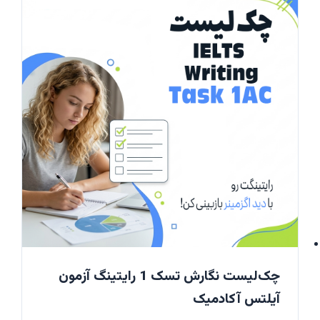
چک‌لیست نگارش تسک 1 رایتینگ آزمون
آیلتس آکادمیک