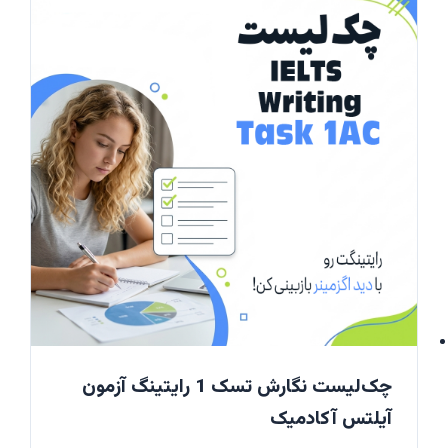
چک‌لیست نگارش تسک 1 رایتینگ آزمون
آیلتس آکادمیک